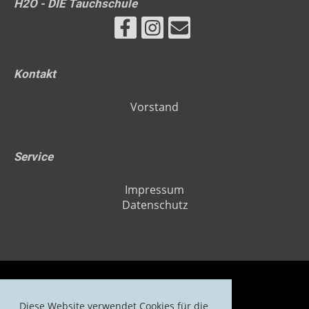
H2O - DIE Tauchschule
Kontakt
Vorstand
Service
Impressum
Datenschutz
Diese Website verwendet Cookies für die