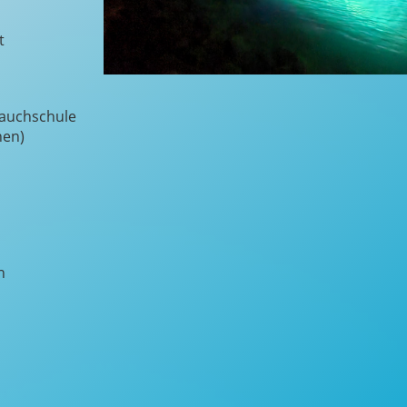
t
Tauchschule
nen)
n