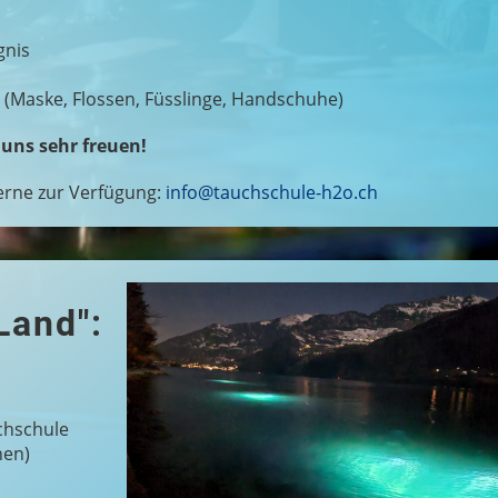
gnis
(Maske, Flossen, Füsslinge, Handschuhe)
uns sehr freuen!
gerne zur Verfügung:
info@tauchschule-h2o.ch
Land":
chschule
nen)