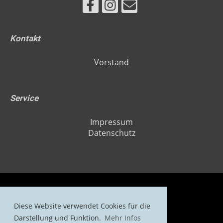
Kontakt
Vorstand
Service
Impressum
Datenschutz
Diese Website verwendet Cookies für die
Copyright H2O - DIE Tauchschule
Darstellung und Funktion.
Mehr Infos