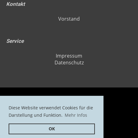
Kontakt
Vorstand
Service
Impressum
Datenschutz
Diese Website verwendet Cookies für die
Copyright H2O - DIE Tauchschule
Darstellung und Funktion.
Mehr Infos
OK