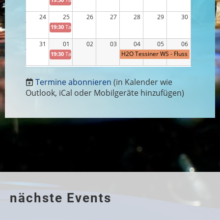
19:30
Tauchabend
24
25
26
27
28
29
30
19:30
Tauchabend
31
01
02
03
04
05
06
H2O Tessiner WS - Fluss
19:30
Tauchabend
& Bergseetauchen
Termine abonnieren
(in Kalender wie
Outlook, iCal oder Mobilgeräte hinzufügen)
nächste Events